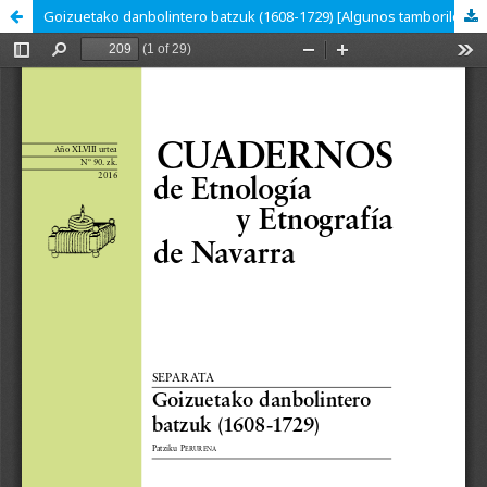
Goizuetako danbolintero batzuk (1608-1729) [Algunos tamborileros de Goizueta (1608-1729)]