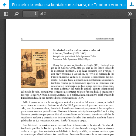
Etxalarko kronika eta kontakizun zaharra, de Teodoro Arburua