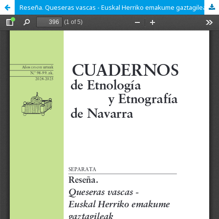
Reseña. Queseras vascas - Euskal Herriko emakume gaztagileak