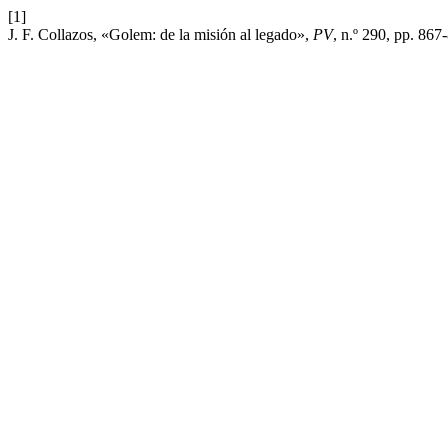
[1]
J. F. Collazos, «Golem: de la misión al legado»,
PV
, n.º 290, pp. 867