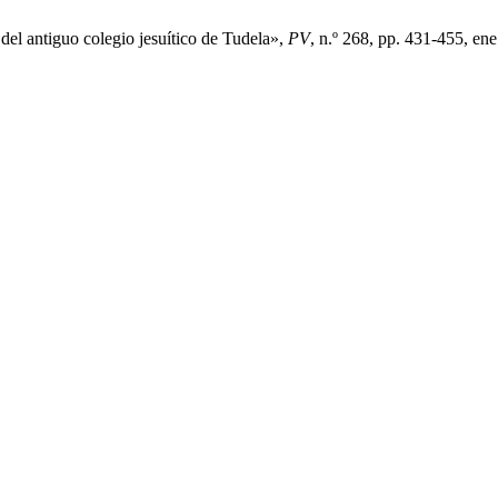
el antiguo colegio jesuítico de Tudela»,
PV
, n.º 268, pp. 431-455, ene