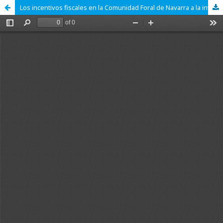
Los incentivos fiscales en la Comunidad Foral de Navarra a la inversión en producciones cinematográficas