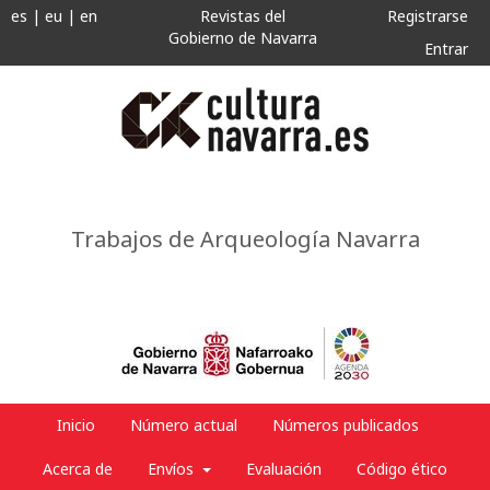
es
|
eu
|
en
Revistas del
Registrarse
Gobierno de Navarra
Entrar
Trabajos de Arqueología Navarra
Inicio
Número actual
Números publicados
Acerca de
Envíos
Evaluación
Código ético