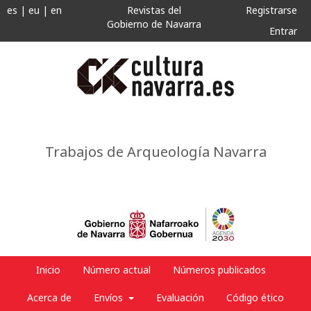
es
|
eu
|
en
Revistas del
Registrarse
Gobierno de Navarra
Entrar
Trabajos de Arqueología Navarra
Inicio
Número actual
Números publicados
Acerca de
Envíos
Evaluación
Código ético