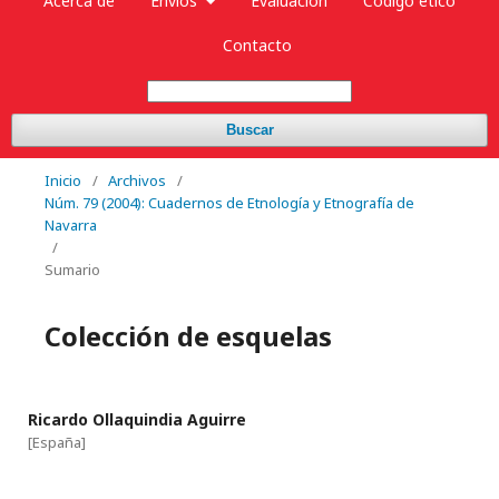
Acerca de
Envíos
Evaluación
Código ético
Contacto
Buscar
Inicio
/
Archivos
/
Núm. 79 (2004): Cuadernos de Etnología y Etnografía de
Navarra
/
Sumario
Colección de esquelas
Ricardo Ollaquindia Aguirre
[España]