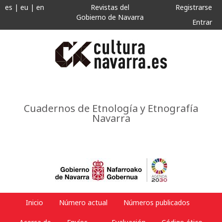
es
|
eu
|
en
Revistas del
Registrarse
Gobierno de Navarra
Entrar
Cuadernos de Etnología y Etnografía
Navarra
Inicio
Número actual
Números publicados