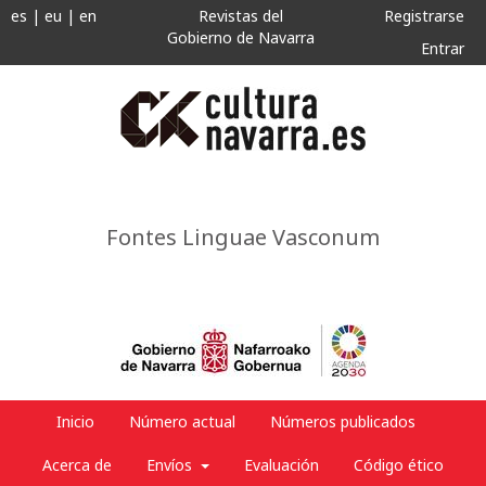
es
|
eu
|
en
Revistas del
Registrarse
Gobierno de Navarra
Entrar
Fontes Linguae Vasconum
Inicio
Número actual
Números publicados
Acerca de
Envíos
Evaluación
Código ético