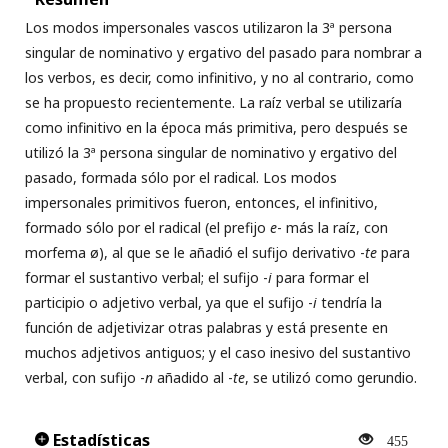
Los modos impersonales vascos utilizaron la 3ª persona
singular de nominativo y ergativo del pasado para nombrar a
los verbos, es decir, como infinitivo, y no al contrario, como
se ha propuesto recientemente. La raíz verbal se utilizaría
como infinitivo en la época más primitiva, pero después se
utilizó la 3ª persona singular de nominativo y ergativo del
pasado, formada sólo por el radical. Los modos
impersonales primitivos fueron, entonces, el infinitivo,
formado sólo por el radical (el prefijo
e
- más la raíz, con
morfema ø), al que se le añadió el sufijo derivativo -
te
para
formar el sustantivo verbal; el sufijo -
i
para formar el
participio o adjetivo verbal, ya que el sufijo -
i
tendría la
función de adjetivizar otras palabras y está presente en
muchos adjetivos antiguos; y el caso inesivo del sustantivo
verbal, con sufijo -
n
añadido al -
te
, se utilizó como gerundio.
Estadísticas
455