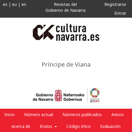
es
|
eu
|
en
Revistas del
Registrarse
Gobierno de Navarra
Entrar
Príncipe de Viana
Inicio
Número actual
Números publicados
Avisos
Acerca de
Envíos
Código ético
Evaluación