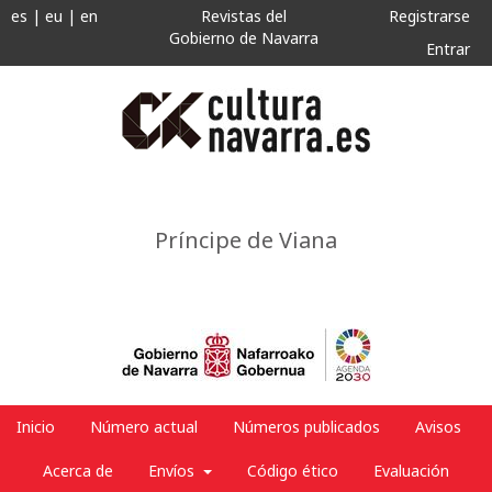
es
|
eu
|
en
Revistas del
Registrarse
Gobierno de Navarra
Entrar
Príncipe de Viana
Inicio
Número actual
Números publicados
Avisos
Acerca de
Envíos
Código ético
Evaluación