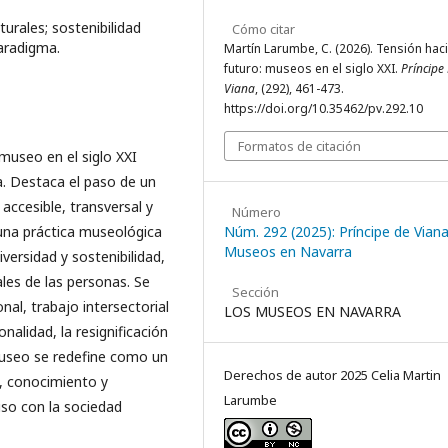
turales; sostenibilidad
Cómo citar
aradigma.
Martín Larumbe, C. (2026). Tensión haci
futuro: museos en el siglo XXI.
Príncipe
Viana
, (292), 461-473.
https://doi.org/10.35462/pv.292.10
Formatos de citación
 museo en el siglo XXI
va. Destaca el paso de un
accesible, transversal y
Número
una práctica museológica
Núm. 292 (2025): Príncipe de Viana
Museos en Navarra
iversidad y sostenibilidad,
ales de las personas. Se
Sección
nal, trabajo intersectorial
LOS MUSEOS EN NAVARRA
alidad, la resignificación
 museo se redefine como un
Derechos de autor 2025 Celia Martin
a, conocimiento y
Larumbe
miso con la sociedad