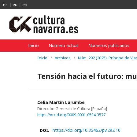
es
|
eu
|
en
Inicio
Número actual
Números publicados
Inicio
/
Archivos
/
Núm. 292 (2025): Príncipe de Vi
Tensión hacia el futuro: mu
Celia Martín Larumbe
Dirección General de Cultura
[España]
https://orcid.org/0009-0001-0534-3577
https://doi.org/10.35462/pv.292.10
DOI: