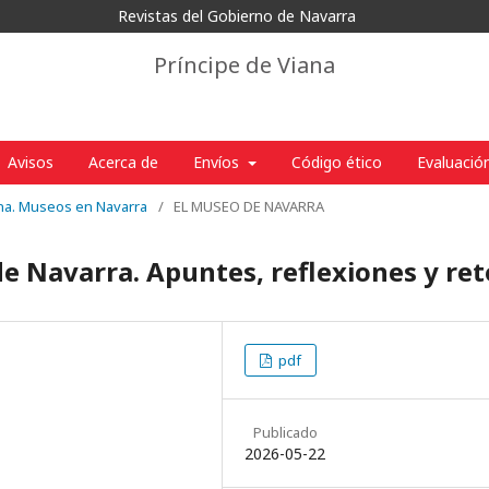
Revistas del Gobierno de Navarra
Príncipe de Viana
Avisos
Acerca de
Envíos
Código ético
Evaluació
ana. Museos en Navarra
/
EL MUSEO DE NAVARRA
de Navarra. Apuntes, reflexiones y ret
pdf
Publicado
2026-05-22