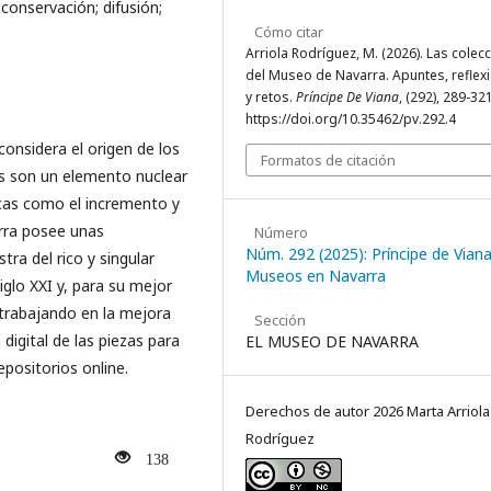
onservación; difusión;
Cómo citar
Arriola Rodríguez, M. (2026). Las colec
del Museo de Navarra. Apuntes, reflex
y retos.
Príncipe De Viana
, (292), 289-321
https://doi.org/10.35462/pv.292.4
considera el origen de los
Formatos de citación
os son un elemento nuclear
sicas como el incremento y
rra posee unas
Número
Núm. 292 (2025): Príncipe de Viana
ra del rico y singular
Museos en Navarra
iglo XXI y, para su mejor
 trabajando en la mejora
Sección
digital de las piezas para
EL MUSEO DE NAVARRA
epositorios online.
Derechos de autor 2026 Marta Arriola
Rodríguez
138