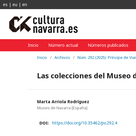
es
|
eu
|
en
Inicio
Número actual
Números publicados
Inicio
/
Archivos
/
Núm. 292 (2025): Príncipe de Vi
Las colecciones del Museo 
Marta Arriola Rodríguez
Museo de Navarra
[España]
https://doi.org/10.35462/pv.292.4
DOI: